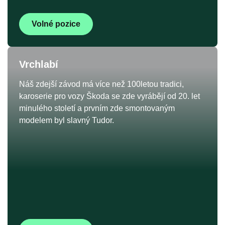
Volné pozice
Vrchlabí
Náš zdejší závod má více než 100letou tradici,
karoserie pro vozy Škoda se zde vyrábějí od 20. let
minulého století a prvním zde smontovaným
modelem byl slavný Tudor.