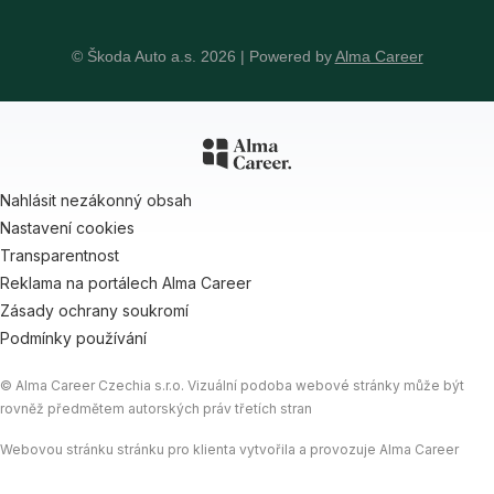
© Škoda Auto a.s. 2026 | Powered by
Alma Career
Nahlásit nezákonný obsah
Nastavení cookies
Transparentnost
Reklama na portálech Alma Career
Zásady ochrany soukromí
Podmínky používání
© Alma Career Czechia s.r.o. Vizuální podoba webové stránky může být
rovněž předmětem autorských práv třetích stran
Webovou stránku stránku pro klienta vytvořila a provozuje Alma Career
Czechia s.r.o., IČO 26441381, se sídlem Menclova 2538/2, Libeň, 180 00