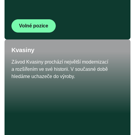
Volné pozice
Kvasiny
Závod Kvasiny prochází největší modernizací
a rozšířením ve své historii. V současné době
hledáme uchazeče do výroby.