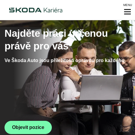
MENU
Najděte práci určenou
právě pro vás
Ve Škoda Auto jsou příležitosti opravdu pro každého.
Objevit pozice