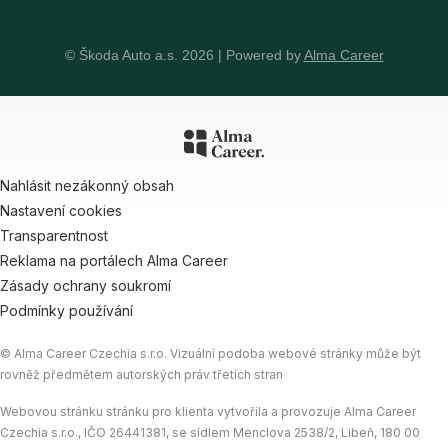
© Škoda Auto a.s. 2026 | Powered by
Alma Career
Nahlásit nezákonný obsah
Nastavení cookies
Transparentnost
Reklama na portálech Alma Career
Zásady ochrany soukromí
Podmínky používání
© Alma Career Czechia s.r.o. Vizuální podoba webové stránky může být
rovněž předmětem autorských práv třetích stran
Webovou stránku stránku pro klienta vytvořila a provozuje Alma Career
Czechia s.r.o., IČO 26441381, se sídlem Menclova 2538/2, Libeň, 180 00