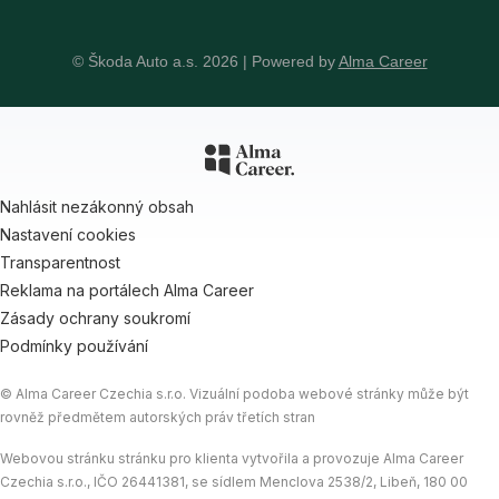
© Škoda Auto a.s. 2026 | Powered by
Alma Career
Nahlásit nezákonný obsah
Nastavení cookies
Transparentnost
Reklama na portálech Alma Career
Zásady ochrany soukromí
Podmínky používání
© Alma Career Czechia s.r.o. Vizuální podoba webové stránky může být
rovněž předmětem autorských práv třetích stran
Webovou stránku stránku pro klienta vytvořila a provozuje Alma Career
Czechia s.r.o., IČO 26441381, se sídlem Menclova 2538/2, Libeň, 180 00