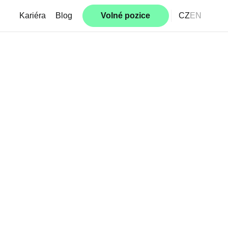
Kariéra
Blog
Volné pozice
CZ
EN