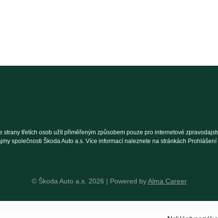
 strany třetích osob užít přiměřeným způsobem pouze pro internetové zpravodajství
ájmy společnosti Škoda Auto a.s. Více informací naleznete na stránkách Prohlášen
© Škoda Auto a.s. 2026 | Powered by
Alma Career