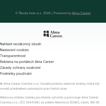
© Škoda Auto a.s. 2026 | Powered by
Alma Career
Nahlásit nezákonný obsah
Nastavení cookies
Transparentnost
Reklama na portálech Alma Career
Zásady ochrany soukromí
Podmínky používání
© Alma Career Czechia s.r.o. Vizuální podoba webové stránky může být
rovněž předmětem autorských práv třetích stran
Webovou stránku stránku pro klienta vytvořila a provozuje Alma Career
Czechia s.r.o., IČO 26441381, se sídlem Menclova 2538/2, Libeň, 180 00