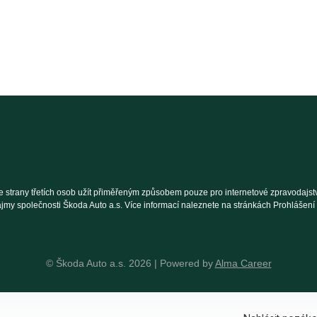
 strany třetích osob užít přiměřeným způsobem pouze pro internetové zpravodajství
ájmy společnosti Škoda Auto a.s. Více informací naleznete na stránkách Prohlášen
© Škoda Auto a.s. 2026 | Powered by
Alma Career