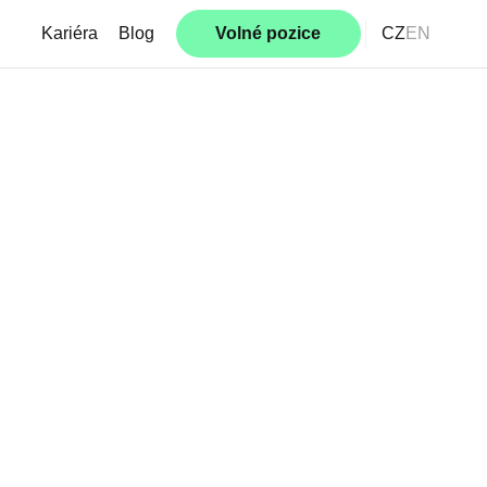
Kariéra
Blog
Volné pozice
CZ
EN