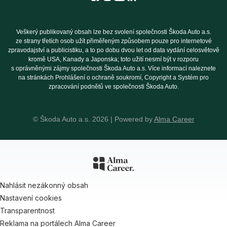
Veškerý publikovaný obsah lze bez svolení společnosti Škoda Auto a.s.
ze strany třetích osob užít přiměřeným způsobem pouze pro internetové
zpravodajství a publicistiku, a to po dobu dvou let od data vydání celosvětově
kromě USA, Kanady a Japonska; toto užití nesmí být v rozporu
s oprávněnými zájmy společnosti Škoda Auto a.s. Více informací naleznete
na stránkách Prohlášení o ochraně soukromí, Copyright a Systém pro
zpracování podnětů ve společnosti Škoda Auto.
© Škoda Auto a.s. 2026 | Powered by
Alma Career
Nahlásit nezákonný obsah
Nastavení cookies
Transparentnost
Reklama na portálech Alma Career