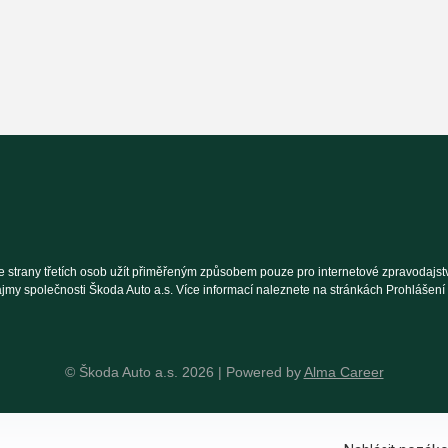
 strany třetích osob užít přiměřeným způsobem pouze pro internetové zpravodajství
ájmy společnosti Škoda Auto a.s. Více informací naleznete na stránkách Prohlášen
© Škoda Auto a.s. 2026 | Powered by
Alma Career