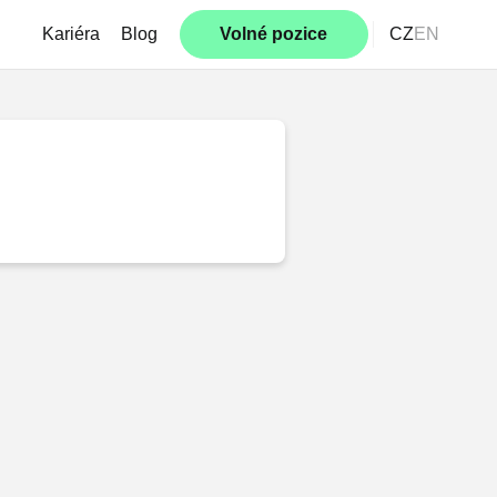
Kariéra
Blog
Volné pozice
CZ
EN