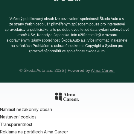
Veškerý publikovaný obsah lze bez svolení společnosti Škoda Auto a.s.
ze strany třetích osob užít přiměřeným způsobem pouze pro internetové
zpravodajství a publicistiku, a to po dobu dvou let od data vydání celosvětově
kromě USA, Kanady a Japonska; toto užití nesmí být v rozporu
s oprávněnými zájmy společnosti Škoda Auto a.s. Více informací naleznete
na stránkách Prohlášení o ochraně soukromí, Copyright a Systém pro
zpracování podnětů ve společnosti Škoda Auto.
© Škoda Auto a.s. 2026 | Powered by
Alma Career
Nahlásit nezákonný obsah
Nastavení cookies
Transparentnost
Reklama na portálech Alma Career